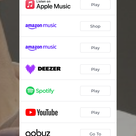
Le fantôme
03:15
Play
Ma perspective
04:51
Une peau nouvelle
04:43
Shop
La Chanson du micro
04:00
Play
Blindé
02:25
Mais grave
03:37
Play
Sans le sang
03:33
What Do You Want (Remix) [feat. BlackJoy]
03:21
Play
Play
Go To