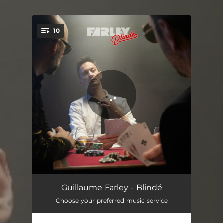
.
10
You're all set!
Moi ça va
03:29
Guillaume Farley - Blindé
Choose your preferred music service
Pour toujours un faux rêveur
03:57